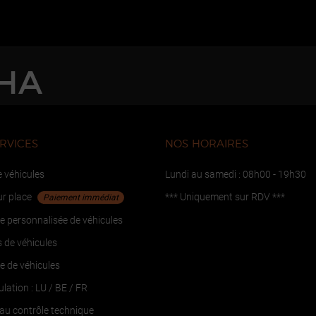
HA
RVICES
NOS HORAIRES
 véhicules
Lundi au samedi : 08h00 - 19h30
ur place
*** Uniquement sur RDV ***
Paiement immédiat
 personnalisée de véhicules
 de véhicules
 de véhicules
lation : LU / BE / FR
au contrôle technique