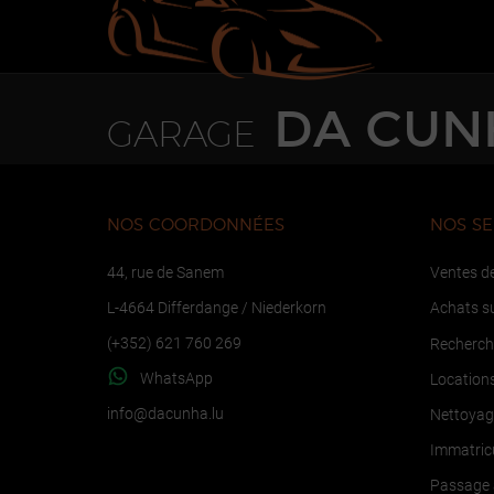
DA CUN
GARAGE
NOS COORDONNÉES
NOS SE
44, rue de Sanem
Ventes de
L-4664 Differdange / Niederkorn
Achats s
(+352) 621 760 269
Recherche
WhatsApp
Locations
ni
ucad@of
ul.ahn
Nettoyage
Immatricu
Passage 