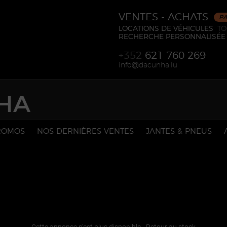
VENTES - ACHATS
PA
LOCATIONS DE VÉHICULES
TO
RECHERCHE PERSONNALISÉE
+352
621 760 269
ni
ucad@of
ul.ahn
HA
PROMOS
NOS DERNIÈRES VENTES
JANTES & PNEUS