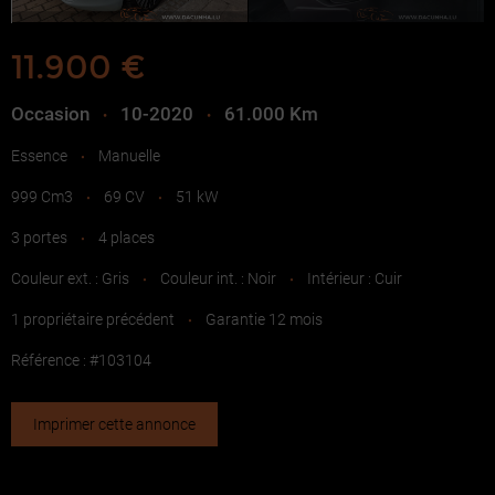
11.900 €
Occasion
10-2020
61.000 Km
•
•
Essence
Manuelle
•
999 Cm3
69 CV
51 kW
•
•
3 portes
4 places
•
Couleur ext. : Gris
Couleur int. : Noir
Intérieur : Cuir
•
•
1 propriétaire précédent
Garantie 12 mois
•
Référence : #103104
Imprimer cette annonce